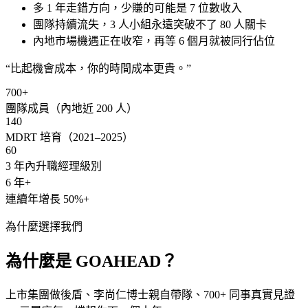
多 1 年走錯方向，少賺的可能是 7 位數收入
貼 + 兩年最高 160 萬業
團隊持續流失，3 人小組永遠突破不了 80 人關卡
人真正成長空間。
內地市場機遇正在收窄，再等 6 個月就被同行佔位
了解 →
“
比起機會成本，你的時間成本更貴。
”
700+
團隊成員（內地近 200 人）
140
MDRT 培育（2021–2025）
60
3 年內升職經理級別
6 年+
連續年增長 50%+
05
·
TRAINING
♠
培訓零系統 · 全靠師父隨緣帶
為什麼選擇我們
靠師父帶徒方式不穩定，沒有沉澱可複製的
SOP，每次教新人都從零開始。
為什麼是
GOAHEAD
？
GOAHEAD Solution
通新人學習路徑 + 名師 MMTS / Kit Ho
上市集團做後盾、李尚仁博士親自帶隊、700+ 同事真實見證
Sir / 蘇律師全力帶教。