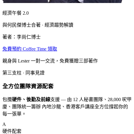
經濟午餐 2.0
與何民傑博士合著 · 經濟趨勢解讀
著者：李尚仁博士
免費預約 Coffee Time 領取
親身與 Lester 一對一交流，免費獲贈三部著作
第三支柱 · 同事見證
全方位
團隊資源配套
包攬
硬件、後勤及前線
支援 — 由 12 人秘書團隊、28,000 呎甲
廈、團隊統一籌辦 內地沙龍、香港客戶講座全方位撐起你的
每一張單。
A
硬件配套