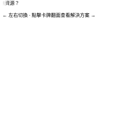
無資源？
← 左右切換 · 點擊卡牌翻面查看解決方案 →