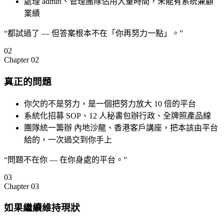
處理 admin、管理團隊佔用大量時間，未能有系統兼顧
業績
隊 + 中
“
都試過了 — 但答案根本不在「你再努力一點」。
”
02
Chapter
02
真正的問題
你欠的不是努力，是一個把努力放大 10 倍的平台
系統化招募 SOP、12 人秘書包辦行政、全牌照產品線
團隊統一籌辦 內地沙龍、香港客戶講座，把本該由平台
給的，一次過交到你手上
·
KPI
♣
“
問題不在你 — 在你身處的平台。
”
新人 KPI 苛刻
03
奏，新人首年達標壓力過大，
Chapter
03
居高不下。
如果繼續維持現狀
翻面 ↺
D Solution