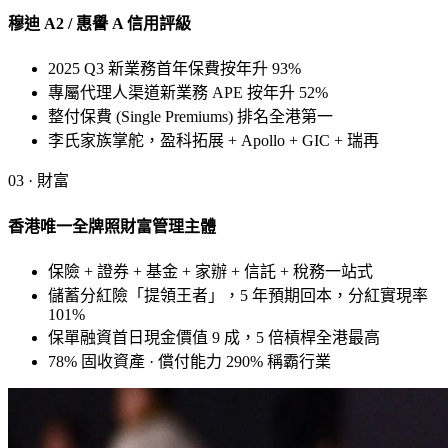
穆迪 A2 / 惠譽 A 信用評級
2025 Q3 新業務首年保費按年升 93%
專屬代理人渠道新業務 APE 按年升 52%
整付保費 (Single Premiums) 排名全港第一
李氏家族掌舵，盈科拓展 + Apollo + GIC + 瑞再
03 · 財富
香港唯一全牌照財富管理主體
保險 + 證券 + 基金 + 家辦 + 信託 + 稅務一站式
儲蓄分紅險「提領王者」，5 年預期回本，分紅實現率
101%
保單融資首日現金價值 9 成，5 倍槓桿全港最高
78% 固收資產 · 償付能力 290% 稱霸行業