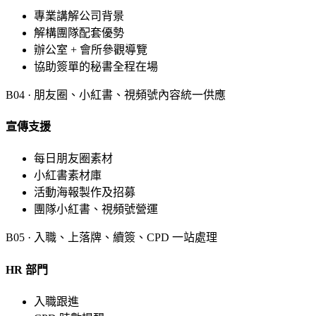
專業講解公司背景
解構團隊配套優勢
辦公室 + 會所參觀導覽
協助簽單的秘書全程在場
B
04
·
朋友圈、小紅書、視頻號內容統一供應
宣傳支援
每日朋友圈素材
小紅書素材庫
活動海報製作及招募
團隊小紅書、視頻號營運
B
05
·
入職、上落牌、續簽、CPD 一站處理
HR 部門
入職跟進