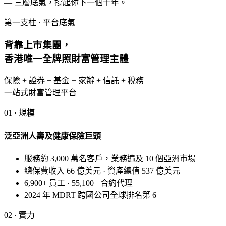
— 三層底氣，撐起你下一個十年。
立即了解 →
第一支柱 · 平台底氣
背靠
上市集團
，
香港
唯一全牌照
財富管理主體
保險 + 證券 + 基金 + 家辦 + 信託 + 稅務
一站式財富管理平台
01 · 規模
泛亞洲人壽及健康保險巨頭
06
·
ADMIN
Admin Work 蠶食見客時間
♥
上
牌
、
續
簽
、
文
件
處
樣
樣
親
力
親
為
，
真
正
創
收
入
的
時
間
被
嚴
重
稀
釋
服務約 3,000 萬名客戶，業務遍及 10 個亞洲市場
理
造
。
總保費收入 66 億美元 · 資產總值 537 億美元
6,900+ 員工 · 55,100+ 合約代理
GOAHEAD Solution
12 人
秘
書
團
隊
全
辦
行
政
、
文
件
、
上
牌
、
簽
—
你
只
需
專
注
見
客
增
員
2024 年 MDRT 跨國公司全球排名第 6
程
包
續
。
02 · 實力
立即了解 →