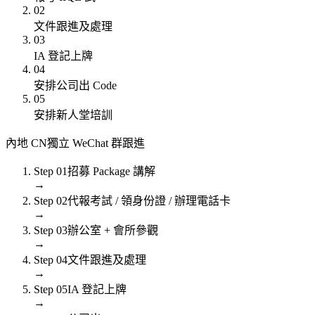
02
文件跟進及處理
03
IA 登記上牌
04
安排公司出 Code
05
安排新人堂培訓
內地 CN
獨立 WeChat 群跟進
Step
01
招募 Package 講解
→
Step
02
代報考試 / 領身份證 / 辦理電話卡
→
Step
03
辦公室 + 會所參觀
→
Step
04
文件跟進及處理
→
Step
05
IA 登記上牌
→