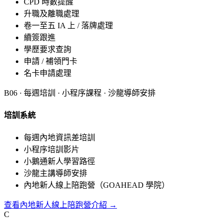
CPD 時數提醒
升職及離職處理
卷一至五 IA 上 / 落牌處理
續簽跟進
學歷要求查詢
申請 / 補領門卡
名卡申請處理
B
06
·
每週培訓 · 小程序課程 · 沙龍導師安排
培訓系統
每週內地資訊差培訓
小程序培訓影片
小鵝通新人學習路徑
沙龍主講導師安排
內地新人線上陪跑營（GOAHEAD 學院）
查看內地新人線上陪跑營介紹 →
C