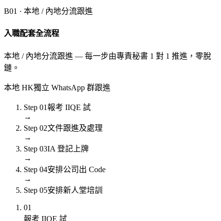
B01 ·
本地 / 內地分流跟進
入職配套全流程
本地 / 內地分流跟進 — 每一步由專責秘書 1 對 1 推進，零脫
鏈。
本地 HK
獨立 WhatsApp 群跟進
Step
01
報考 IIQE 試
→
Step
02
文件跟進及處理
→
Step
03
IA 登記上牌
→
Step
04
安排公司出 Code
→
Step
05
安排新人堂培訓
01
報考 IIQE 試